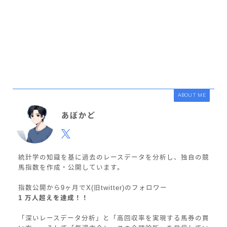
ABOUT ME
あぼかど
統計学の知識を基に過去のレースデータを分析し、独自の競
馬指数を作成・公開しています。
指数公開から9ヶ月でX(旧twitter)のフォロワー
1 万人超えを達成！！
「深いレースデータ分析」と「高回収率を実現する馬券の買