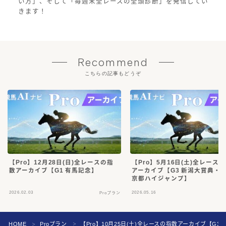
い方」、そして「毎週末全レースの全頭診断」を発信してい
きます！
Recommend
こちらの記事もどうぞ
【Pro】12月28日(日)全レースの指
【Pro】5月16日(土)全レース
数アーカイブ【G1 有馬記念】
アーカイブ【G3 新潟大賞典・J
京都ハイジャンプ】
2026.02.03
2026.05.16
Proプラン
P
Follow Me
HOME
Proプラン
【Pro】10月25日(土)全レースの指数アーカイブ【G
＞
＞