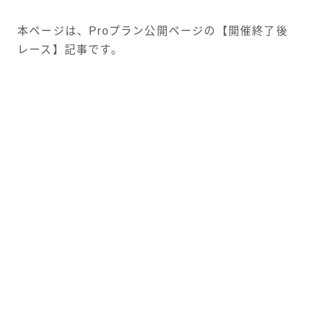
本ページは、Proプラン公開ページの【開催終了後
レース】記事です。