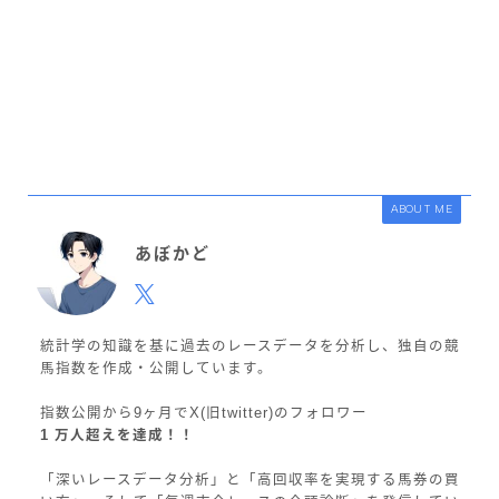
ABOUT ME
あぼかど
統計学の知識を基に過去のレースデータを分析し、独自の競
馬指数を作成・公開しています。
指数公開から9ヶ月でX(旧twitter)のフォロワー
1 万人超えを達成！！
「深いレースデータ分析」と「高回収率を実現する馬券の買