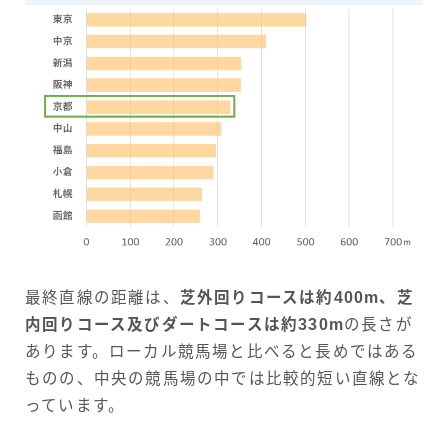
最終直線の距離は、
芝外回りコースは約400m、芝
内回りコース及びダートコースは約330m
の長さが
あります。ローカル競馬場と比べると長めではある
ものの、中央の競馬場の中では比較的短い直線とな
っています。