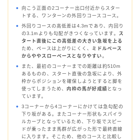
向こう正面の2コーナー出口付近からスター
トする、ワンターンの外回りコースコース。
外回りコースの高低差は4.3mであり、内回り
の3.1mよりも勾配がきつくなっています。
ス
タート直後にこの高低差の大きい急坂を上る
ため、ペースは上がりにくく、
ミドルペース
からややスローペースとなりやすい
。
また、最初のコーナーまでの距離は約510m
あるものの、スタート直後の急坂により、外
枠からポジションを確保しようとすると脚を
使ってしまうため、
内枠の馬が好成績
となっ
ています。
3コーナーから4コーナーにかけては急勾配の
下り坂がある。またコーナー形状もスパイラ
ルカーブとなっているため、下り坂でスピー
ドが乗ったまま馬群が広がった形で最終直線
に入ります。そこため、他のコースと比較し