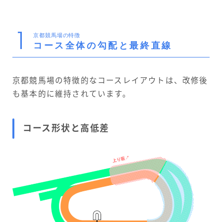
1
京都競馬場の特徴
コース全体の勾配と最終直線
京都競馬場の特徴的なコースレイアウトは、改修後
も基本的に維持されています。
コース形状と高低差