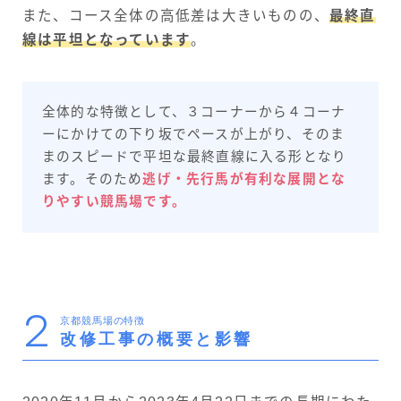
また、コース全体の高低差は大きいものの、
最終直
線は平坦となっています
。
全体的な特徴として、３コーナーから４コーナ
ーにかけての下り坂でペースが上がり、そのま
まのスピードで平坦な最終直線に入る形となり
ます。そのため
逃げ・先行馬が有利な展開とな
りやすい競馬場です。
2
京都競馬場の特徴
改修工事の概要と影響