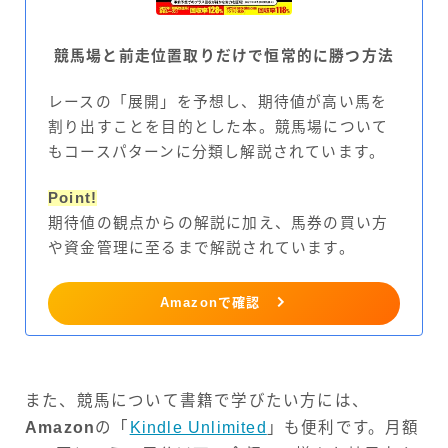
競馬場と前走位置取りだけで恒常的に勝つ方法
レースの「展開」を予想し、期待値が高い馬を
割り出すことを目的とした本。競馬場について
もコースパターンに分類し解説されています。
Point!
期待値の観点からの解説に加え、馬券の買い方
や資金管理に至るまで解説されています。
Amazonで確認
また、競馬について書籍で学びたい方には、
Amazon
の「
Kindle Unlimited
」も便利です。月額