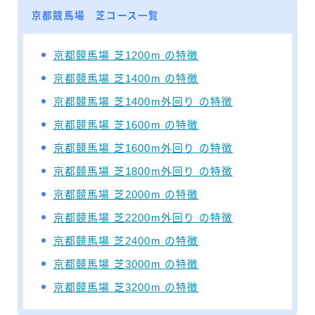
京都競馬場 芝コース一覧
京都競馬場 芝1200m の特徴
京都競馬場 芝1400m の特徴
京都競馬場 芝1400m外回り の特徴
京都競馬場 芝1600m の特徴
京都競馬場 芝1600m外回り の特徴
京都競馬場 芝1800m外回り の特徴
京都競馬場 芝2000m の特徴
京都競馬場 芝2200m外回り の特徴
京都競馬場 芝2400m の特徴
京都競馬場 芝3000m の特徴
京都競馬場 芝3200m の特徴