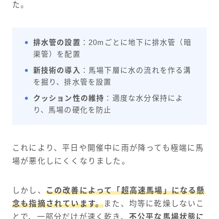
た。
排水管の設置
：20mごとに地下に排水管（暗
渠管）を配置
新技術の導入
：馬場下層に水の流れを作る溝
を掘り、排水管を設置
クッション性の維持
：適度な水分保持によ
り、馬場の硬化を防止
これにより、平日や開催中に雨が降っても極端に馬
場が悪化しにくくなりました。
しかし、
この改善によって「超高速馬場」になる懸
念も指摘されています。
また、均等に乾燥しないこ
とで、一部分だけが速く乾き、
不公平な馬場状態に