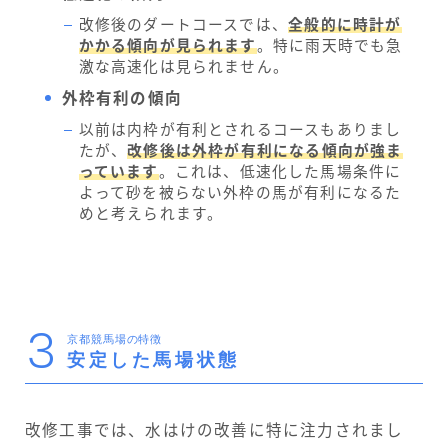
改修後のダートコースでは、
全般的に時計が
かかる傾向が見られます
。特に雨天時でも急
激な高速化は見られません。
外枠有利の傾向
以前は内枠が有利とされるコースもありまし
たが、
改修後は外枠が有利になる傾向が強ま
っています
。これは、低速化した馬場条件に
よって砂を被らない外枠の馬が有利になるた
めと考えられます。
3
京都競馬場の特徴
安定した馬場状態
改修工事では、水はけの改善に特に注力されまし