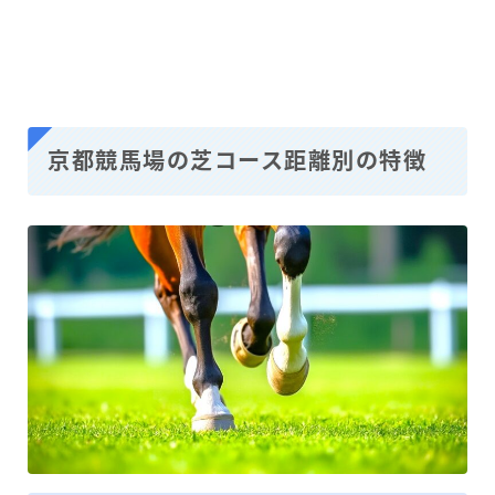
京都競馬場の芝コース距離別の特徴