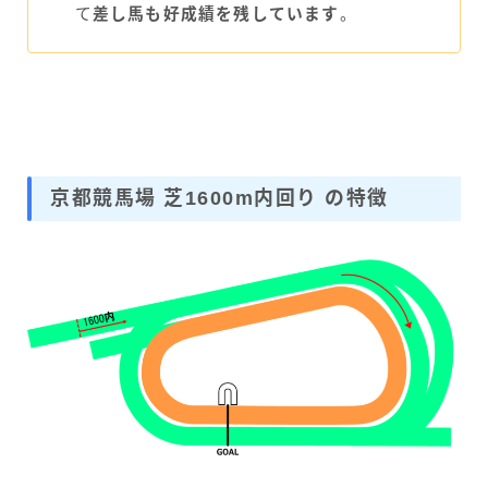
て
差し馬も好成績を残しています
。
京都競馬場 芝1600m内回り の特徴