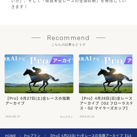
い方」、そして「毎週末全レースの全頭診断」を発信してい
きます！
Recommend
こちらの記事もどうぞ
【Pro】6月27日(土)全レースの指数
【Pro】4月26日(日)全レース
アーカイブ
アーカイブ【G2 フローラステ
ス・G2 マイラーズカップ】
2026.06.27
2026.05.01
Proプラン
P
Follow Me
HOME
Proプラン
【Pro】5月23日(土)全レースの指数アーカイブ【G3 
＞
＞