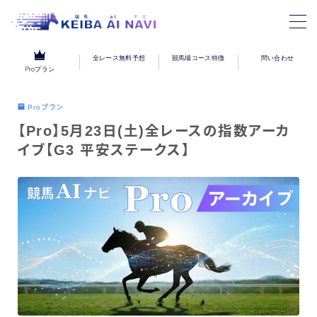
MENU
全レース無料予想
競馬場コース特徴
問い合わせ
Proプラン
Proプラン
Proプラン
【Pro】5月23日(土)全レースの指数アーカ
全レース無料予想
イブ【G3 平安ステークス】
競馬場別の特徴
お問い合わせ