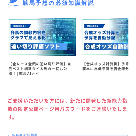
競馬予想の必須知識解説
【全レース全頭の追い切り評価】自
【合成オッズ計算機】予算に
己ベスト調教タイム馬の一覧も公
簡単に馬券予算を資金配分！
開！│競馬AIナビ
ご支援いただいた方には、新たに開発した新能力指
数の限定公開ページ用パスワードをご連絡いたしま
す。
高精度の新指数