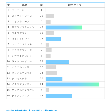
番
馬名
値
能力グラフ
1
ソークール
1
2
スピネルテソーロ
10
3
ニャンキニーズ
6
4
リアライズタキオン
43
5
ウルヴァリン
10
6
ゴットタレント
18
7
カシノユメミヅキ
4
8
パワポケウォーズ
7
9
レーヴドクロンヌ
6
10
ラストシャイニー
28
11
ミラクルカイザー
12
12
センジュキヨマル
14
13
テンカムテキ
20
14
イナズマダイモン
64
15
サンクスアミリオン
4
16
ディアファニス
32