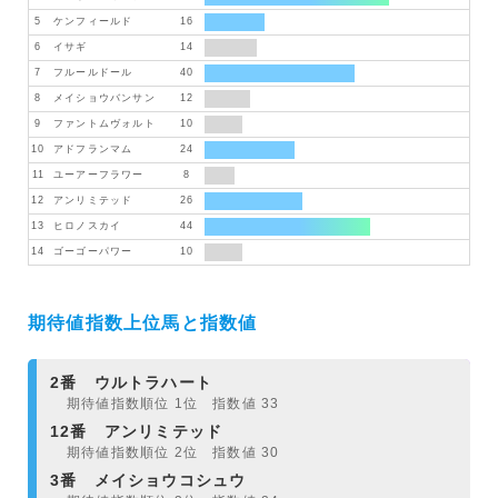
5
ケンフィールド
16
6
イサギ
14
7
フルールドール
40
8
メイショウバンサン
12
9
ファントムヴォルト
10
10
アドフランマム
24
11
ユーアーフラワー
8
12
アンリミテッド
26
13
ヒロノスカイ
44
14
ゴーゴーパワー
10
期待値指数上位馬と指数値
2番 ウルトラハート
期待値指数順位 1位 指数値 33
12番 アンリミテッド
期待値指数順位 2位 指数値 30
3番 メイショウコシュウ