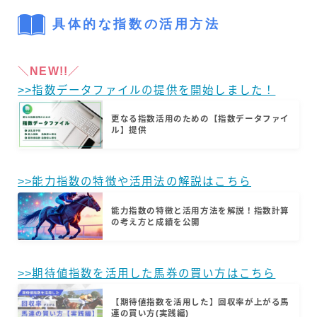
具体的な指数の活用方法
＼NEW!!／
>>指数データファイルの提供を開始しました！
更なる指数活用のための【指数データファイ
ル】提供
>>能力指数の特徴や活用法の解説はこちら
能力指数の特徴と活用方法を解説！指数計算
の考え方と成績を公開
>>期待値指数を活用した馬券の買い方はこちら
【期待値指数を活用した】回収率が上がる馬
連の買い方(実践編)