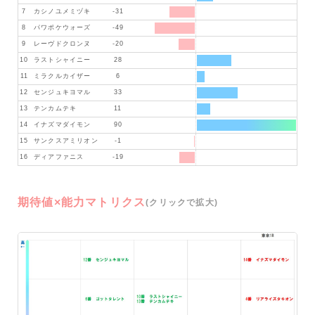
7
カシノユメミヅキ
-31
8
パワポケウォーズ
-49
9
レーヴドクロンヌ
-20
10
ラストシャイニー
28
11
ミラクルカイザー
6
12
センジュキヨマル
33
13
テンカムテキ
11
14
イナズマダイモン
90
15
サンクスアミリオン
-1
16
ディアファニス
-19
期待値×能力マトリクス
(クリックで拡大)