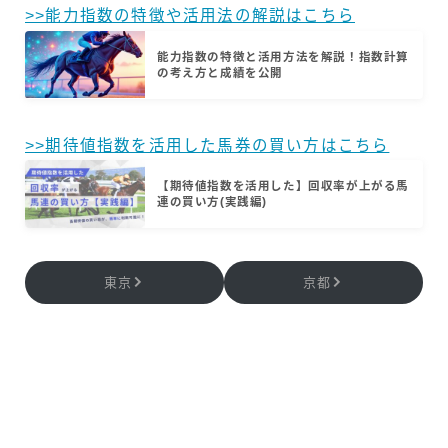
>>能力指数の特徴や活用法の解説はこちら
能力指数の特徴と活用方法を解説！指数計算
の考え方と成績を公開
>>期待値指数を活用した馬券の買い方はこちら
【期待値指数を活用した】回収率が上がる馬
連の買い方(実践編)
東京
京都