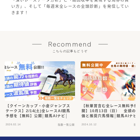
「深いレースデータ分析」と「高回収率を実現する馬券の買
い方」、そして「毎週末全レースの全頭診断」を発信してい
きます！
Recommend
こちらの記事もどうぞ
【クイーンカップ・小倉ジャンプス
【秋華賞含む全レース無料予想
テークス】2/14(土)全レースAI競馬
開】10月13日（日） 全頭の
予想を【無料】公開│競馬AIナビ│
価と推奨穴馬情報│競馬AIナビ
2026.02.14
2024.10.12
指数一覧公開
指数
Follow Me