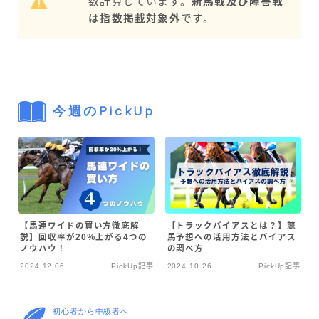
数計算しています。
新馬戦及び障害戦
は指数掲載対象外
です。
今週のPickUp
【馬連ワイドの買い方徹底解
【トラックバイアスとは？】競
説】回収率が20％上がる4つの
馬予想への活用方法とバイアス
ノウハウ！
の調べ方
2024.12.06
PickUp記事
2024.10.26
PickUp記事
初心者から中級者へ