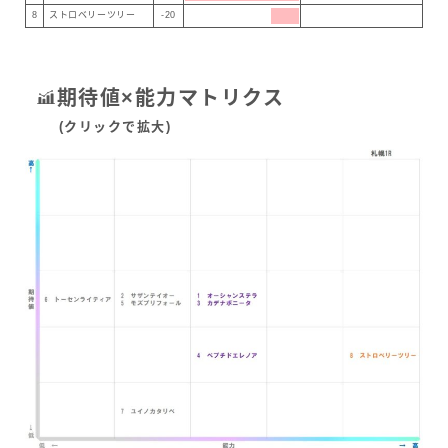
8
ストロベリーツリー
-20
期待値×能力マトリクス
(クリックで拡大)