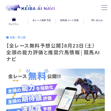
MENU
全レース無料予想
競馬場コース特徴
問い合わせ
Proプラン
Proプラン
指数一覧公開
【全レース無料予想公開】8月23日（土）
全レース無料予想
全頭の能力評価と推奨穴馬情報│競馬AI
ナビ
競馬場別の特徴
お問い合わせ