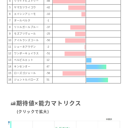
4
リライトヒストリー
-88
5
ヤマカツライコウ
-42
6
エイシンアニーモ
-10
7
タールベルク
-1
8
リトルガールブルー
-37
9
モズプリヴェール
-25
10
アイルランズコール
-50
11
シェーネアウゲン
-2
12
ワンダーキュイラス
-51
13
ベルピルエット
12
14
キンセンオー
47
15
ローズゴジャール
-56
16
ジェントルバローズ
51
期待値×能力マトリクス
(クリックで拡大)