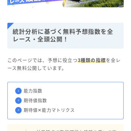
統計分析に基づく無料予想指数を全
レース・全頭公開！
このページでは、予想に役立つ
3種類の指標
を全レ
ース無料公開しています。
能力指数
期待値指数
期待値✕能力マトリクス