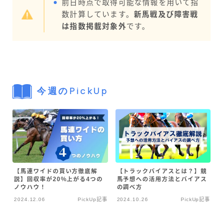
前日時点で取得可能な情報を用いて指
数計算しています。
新馬戦及び障害戦
は指数掲載対象外
です。
今週のPickUp
【馬連ワイドの買い方徹底解
【トラックバイアスとは？】競
説】回収率が20％上がる4つの
馬予想への活用方法とバイアス
ノウハウ！
の調べ方
2024.12.06
PickUp記事
2024.10.26
PickUp記事