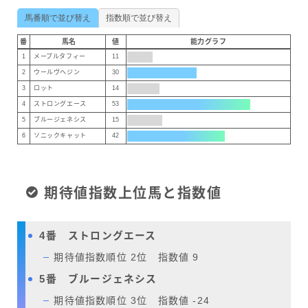
馬番順で並び替え
指数順で並び替え
番
馬名
値
能力グラフ
1
メープルタフィー
11
2
ウールヴヘジン
30
3
ロット
14
4
ストロングエース
53
5
ブルージェネシス
15
6
ソニックキャット
42
期待値指数上位馬と指数値
4番 ストロングエース
期待値指数順位 2位 指数値 9
5番 ブルージェネシス
期待値指数順位 3位 指数値 -24