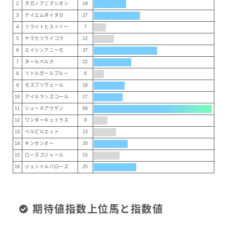
2
タガノアニマシオン
19
3
テイエムダイタカ
27
4
リライトヒストリー
7
5
ヤマカツライコウ
12
6
エイシンアニーモ
37
7
タールベルク
22
8
リトルガールブルー
6
9
モズプリヴェール
18
10
アイルランズコール
17
11
シェーネアウゲン
69
12
ワンダーキュイラス
8
13
ベルピルエット
13
14
キンセンオー
20
15
ローズゴジャール
15
16
ジェントルバローズ
25
期待値指数上位馬と指数値