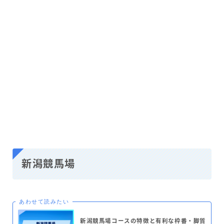
新潟競馬場
あわせて読みたい
新潟競馬場コースの特徴と有利な枠番・脚質