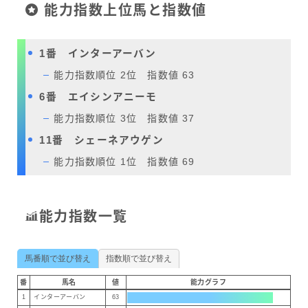
能力指数上位馬と指数値
1番 インターアーバン
能力指数順位 2位 指数値 63
6番 エイシンアニーモ
能力指数順位 3位 指数値 37
11番 シェーネアウゲン
能力指数順位 1位 指数値 69
能力指数一覧
馬番順で並び替え
指数順で並び替え
番
馬名
値
能力グラフ
1
インターアーバン
63