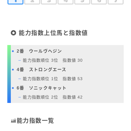
能力指数上位馬と指数値
2番 ウールヴヘジン
能力指数順位 3位 指数値 30
4番 ストロングエース
能力指数順位 1位 指数値 53
6番 ソニックキャット
能力指数順位 2位 指数値 42
能力指数一覧