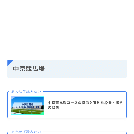
中京競馬場
あわせて読みたい
中京競馬場コースの特徴と有利な枠番・脚質
の傾向
あわせて読みたい