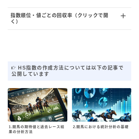
指数順位・値ごとの回収率（クリックで開
く）
HS指数の作成方法については以下の記事で
公開しています
1.競馬の期待値と過去レース結
2.競馬における統計分析の基礎
果の分析方法