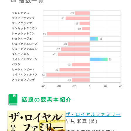
指数一覧
話題の競馬本紹介
ザ・ロイヤルファミリー
早見 和真 (著)