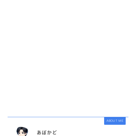
ABOUT ME
あぼかど