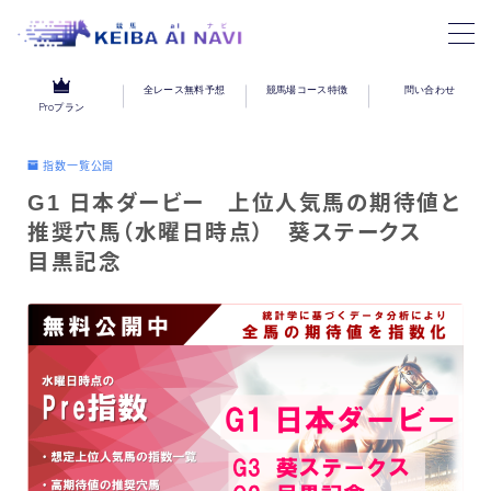
MENU
全レース無料予想
競馬場コース特徴
問い合わせ
Proプラン
Proプラン
指数一覧公開
G1 日本ダービー 上位人気馬の期待値と
全レース無料予想
推奨穴馬（水曜日時点） 葵ステークス
目黒記念
競馬場別の特徴
お問い合わせ