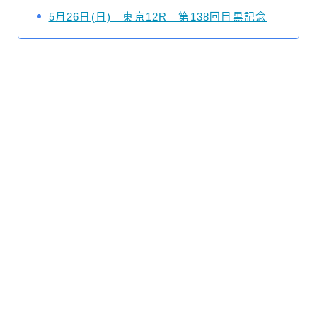
5月26日(日) 東京12R 第138回目黒記念