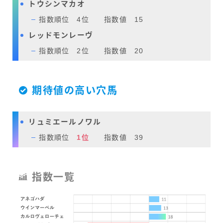
トウシンマカオ
指数順位 4位 指数値 15
レッドモンレーヴ
指数順位 2位 指数値 20
期待値の高い穴馬
リュミエールノワル
指数順位
1位
指数値 39
指数一覧