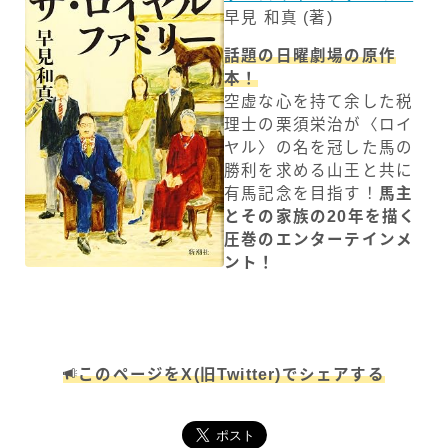
早見 和真 (著)
話題の日曜劇場の原作
本！
空虚な心を持て余した税
理士の栗須栄治が〈ロイ
ヤル〉の名を冠した馬の
勝利を求める山王と共に
有馬記念を目指す！
馬主
とその家族の20年を描く
圧巻のエンターテインメ
ント！
このページをX(旧Twitter)でシェアする