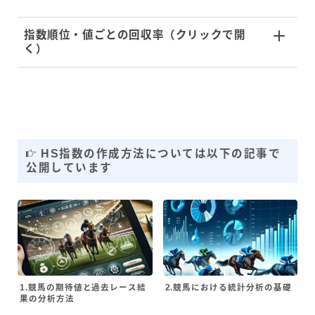
指数順位・値ごとの回収率（クリックで開
く）
HS指数の作成方法については以下の記事で
公開しています
1.競馬の期待値と過去レース結
2.競馬における統計分析の基礎
果の分析方法