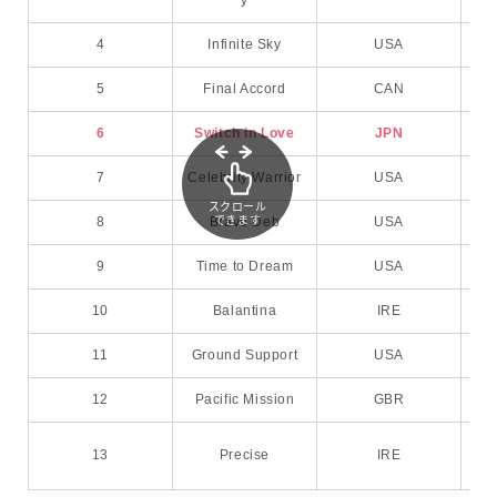
y
4
Infinite Sky
USA
5
Final Accord
CAN
6
Switch in Love
JPN
R
7
Celebrity Warrior
USA
スクロール
できます
8
Brave Deb
USA
M
9
Time to Dream
USA
I
10
Balantina
IRE
O
11
Ground Support
USA
Ad
12
Pacific Mission
GBR
Chr
13
Precise
IRE