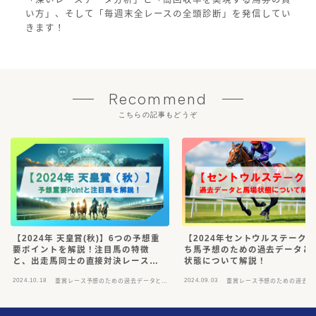
い方」、そして「毎週末全レースの全頭診断」を発信してい
きます！
Recommend
こちらの記事もどうぞ
【2024年 天皇賞(秋)】6つの予想重
【2024年セントウルステーク
要ポイントを解説！注目馬の特徴
ち馬予想のための過去データと
と、出走馬同士の直接対決レースも
状態について解説！
徹底回顧！【無料】
2024.10.18
2024.09.03
重賞レース予想のための過去データと馬
重賞レース予想のための過去デ
Follow Me
場状態解説
場状態解説