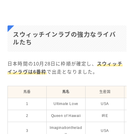
スウィッチインラブの強力なライバ
ルたち
日本時間の10月28日に枠順が確定し、
スウィッチ
インラヴは6番枠
で出走となりました。
馬番
馬名
生産国
1
Ultimate Love
USA
Jo
2
Queen of Hawaii
IRE
Dy
Imaginationthelad
3
USA
Lan