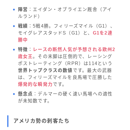
陣営
：エイダン・オブライエン厩舎（アイ
ルランド）
戦績
：5戦4勝。フィリーズマイル（G1）、
モイグレアスタッドS（G1）と、
G1を2連
勝中
特徴
：
レースの断然人気が予想される欧州2
歳女王
。その末脚は圧倒的で、レーシング
ポストレーティング（RPR）は114という
世界トップクラスの数値
です。最大の武器
は、フィリーズマイルを良馬場で圧勝した
爆発的な瞬発力
です。
懸念点
：デルマーの硬く速い馬場への適性
が未知数です。
アメリカ勢の刺客たち