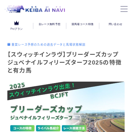
MENU
全レース無料予想
競馬場コース特徴
問い合わせ
Proプラン
Proプラン
重賞レース予想のための過去データと馬場状態解説
【スウィッチインラヴ】ブリーダーズカップ
全レース無料予想
ジュベナイルフィリーズターフ2025の特徴
と有力馬
競馬場別の特徴
お問い合わせ