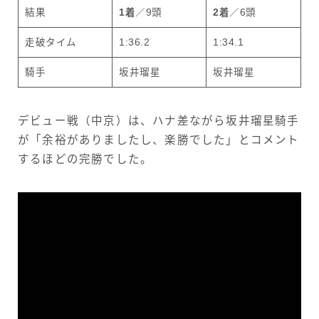
結果
1着
／9頭
2着
／6頭
走破タイム
1:36.2
1:34.1
騎手
坂井瑠星
坂井瑠星
デビュー戦（中京）は、ハナ差ながら坂井瑠星騎手
が「余裕がありましたし、楽勝でした」とコメント
するほどの完勝でした。