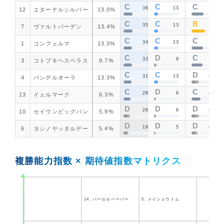
C
C
C
36
13
-3
12
エターナルシルバー
13.0%
C
C
B
35
13
5
7
ヴァルトバーデン
13.4%
C
C
C
34
13
-6
1
コンフェルマ
13.3%
C
D
C
33
9
-7
3
コトブキヘスペラス
8.7%
C
C
D
31
13
-24
4
バンデルオーラ
13.3%
C
D
C
28
6
-17
13
イェルマーク
6.3%
D
D
D
26
6
-24
10
セイウンビッグバン
5.9%
D
D
D
19
5
-32
6
ヨシノヤッタルデー
5.4%
複勝能力指数 × 期待値指数マトリクス
14. パーセルペーパー
5. メイショウトム