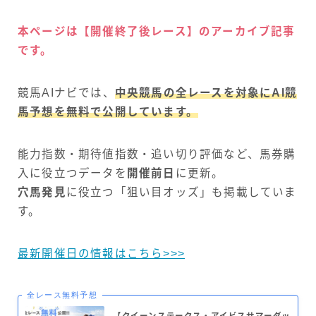
本ページは【開催終了後レース】のアーカイブ記事
です。
競馬AIナビでは、
中央競馬の全レース
を対象に
AI競
馬予想を無料
で公開しています。
能力指数・期待値指数・追い切り評価など、馬券購
入に役立つデータを
開催前日
に更新。
穴馬発見
に役立つ「狙い目オッズ」も掲載していま
す。
最新開催日の情報はこちら>>>
全レース無料予想