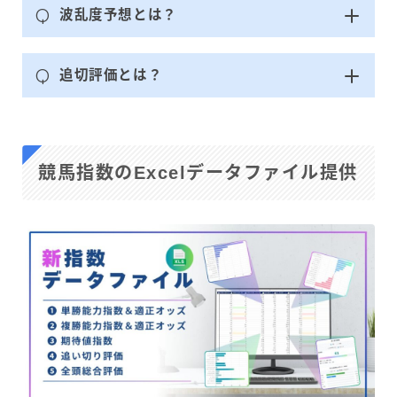
Q
波乱度予想とは？
Q
追切評価とは？
競馬指数のExcelデータファイル提供