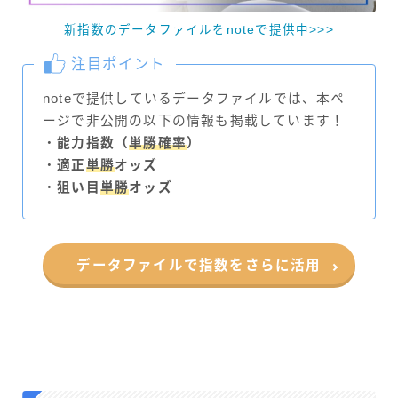
新指数のデータファイルをnoteで提供中>>>
注目ポイント
noteで提供しているデータファイルでは、本ペ
ージで非公開の以下の情報も掲載しています！
・
能力指数（
単勝確率
）
・
適正
単勝
オッズ
・
狙い目
単勝
オッズ
データファイルで指数をさらに活用