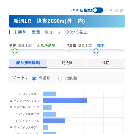
v2.0(新指数)
v1.0(旧指数)
新潟1R 障害2890m(外→内)
未勝利 定量 Bコース 09:45発走
単勝
波乱予想：
人気馬濃厚
3連複
波乱予想：
標準
能力(複勝確率)
期待値
追切
ソート:
馬番順
指数順