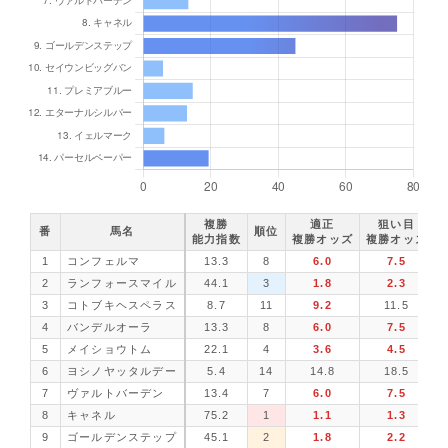
複勝
適正
狙い目
番
馬名
順位
能力指数
複勝オッズ
複勝オッズ
1
コンフェルマ
13.3
8
6.0
7.5
2
ランフォースマイル
44.1
3
1.8
2.3
3
コトブキヘスペラス
8.7
11
9.2
11.5
4
バンデルオーラ
13.3
8
6.0
7.5
5
メイショウトム
22.1
4
3.6
4.5
6
ヨシノヤッタルデー
5.4
14
14.8
18.5
7
ヴァルトバーデン
13.4
7
6.0
7.5
8
キャネル
75.2
1
1.1
1.3
9
ゴールデンステップ
45.1
2
1.8
2.2