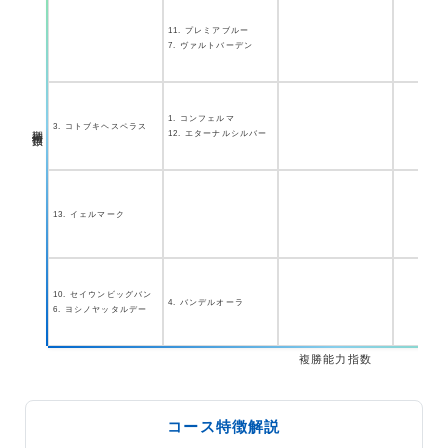
11. プレミアブルー
7. ヴァルトバーデン
1. コンフェルマ
3. コトブキヘスペラス
期待値指数
12. エターナルシルバー
13. イェルマーク
10. セイウンビッグバン
4. バンデルオーラ
6. ヨシノヤッタルデー
複勝能力指数
コース特徴解説