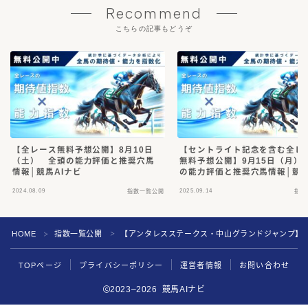
Recommend
こちらの記事もどうぞ
【全レース無料予想公開】8月10日
【セントライト記念を含む全レ
（土） 全頭の能力評価と推奨穴馬
無料予想公開】9月15日（月）
情報│競馬AIナビ
の能力評価と推奨穴馬情報│競馬
ビ
2024.08.09
2025.09.14
指数一覧公開
指数
HOME
指数一覧公開
【アンタレスステークス・中山グランドジャンプ】4/1
＞
＞
TOPページ
プライバシーポリシー
運営者情報
お問い合わせ
2023–2026 競馬AIナビ