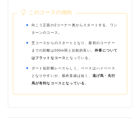
このコースの傾向
向こう正面の2コーナー奥からスタートする、ワン
ターンのコース。
芝コースからのスタートとなり、最初のコーナー
までの距離は500m弱と比較的長い。
枠番について
はフラットなコース
となっている。
ダート短距離レースらしく、ペースはハイペース
となりやすいが、最終直線は短く、
逃げ馬・先行
馬が有利なコースとなっている
。