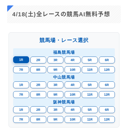
4/18(土)全レースの競馬AI無料予想
競馬場・レース選択
福島競馬場
1R
2R
3R
4R
5R
6R
7R
8R
9R
10R
11R
12R
中山競馬場
1R
2R
3R
4R
5R
6R
7R
8R
9R
10R
11R
12R
阪神競馬場
1R
2R
3R
4R
5R
6R
7R
8R
9R
10R
11R
12R