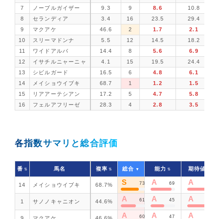
7
ノーブルガイザー
9.3
9
8.6
10.8
8
セランディア
3.4
16
23.5
29.4
9
マクアケ
46.6
2
1.7
2.1
10
スリーマドンナ
5.5
12
14.5
18.2
11
ワイドアルバ
14.4
8
5.6
6.9
12
イサチルニャーニャ
4.1
15
19.5
24.4
13
シビルガード
16.5
6
4.8
6.1
14
メイショウイブキ
68.7
1
1.2
1.5
15
リアアーテシアン
17.2
5
4.7
5.8
16
フェルアフリーゼ
28.3
4
2.8
3.5
各指数サマリと総合評価
番
馬名
複率
総合
能力
期待値
S
A
A
73
69
37
14
メイショウイブキ
68.7%
A
A
A
61
45
30
1
サノノキャニオン
44.6%
A
A
A
60
47
40
9
マクアケ
46.6%