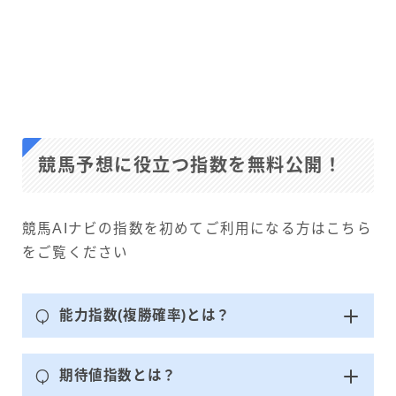
競馬予想に役立つ指数を無料公開！
競馬AIナビの指数を初めてご利用になる方はこちら
をご覧ください
Q
能力指数(複勝確率)とは？
Q
期待値指数とは？