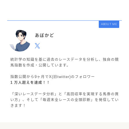
ABOUT ME
あぼかど
統計学の知識を基に過去のレースデータを分析し、独自の競
馬指数を作成・公開しています。
指数公開から9ヶ月でX(旧twitter)のフォロワー
1 万人超えを達成！！
「深いレースデータ分析」と「高回収率を実現する馬券の買
い方」、そして「毎週末全レースの全頭診断」を発信してい
きます！