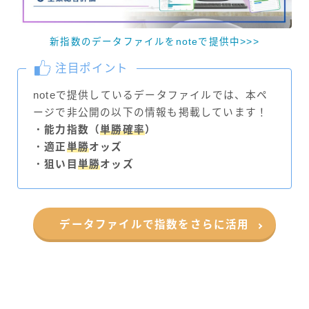
新指数のデータファイルをnoteで提供中>>>
注目ポイント
noteで提供しているデータファイルでは、本ペ
ージで非公開の以下の情報も掲載しています！
・
能力指数（
単勝確率
）
・
適正
単勝
オッズ
・
狙い目
単勝
オッズ
データファイルで指数をさらに活用