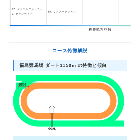
12. イサチルニャーニャ
15. リアアーテシアン
8. セランディア
複勝能力指数
コース特徴解説
福島競馬場 ダート1150m の特徴と傾向