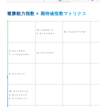
複勝能力指数 × 期待値指数マトリクス
13. シビルガード
16. フェルアフリーゼ
2. サンライズロイ
4. オニノウタゲ
11. ワイドアルバ
7. ノーブルガイザー
6. エリースノー
期待値指数
10. スリーマドンナ
3. ポッドシャンク
5. ビップブレット