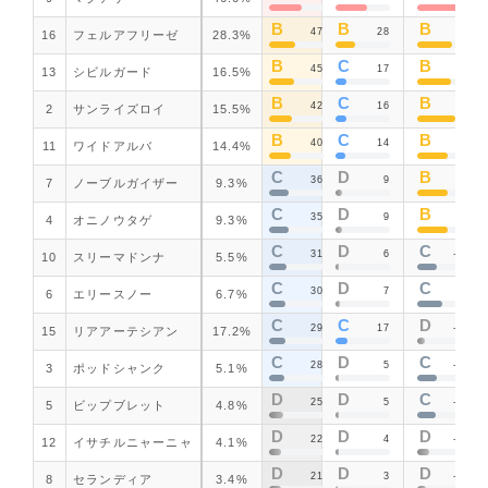
B
B
B
47
28
16
16
フェルアフリーゼ
28.3%
B
C
B
45
17
15
13
シビルガード
16.5%
B
C
B
42
16
23
2
サンライズロイ
15.5%
B
C
B
40
14
7
11
ワイドアルバ
14.4%
C
D
B
36
9
6
7
ノーブルガイザー
9.3%
C
D
B
35
9
6
4
オニノウタゲ
9.3%
C
D
C
31
6
-18
10
スリーマドンナ
5.5%
C
D
C
30
7
-4
6
エリースノー
6.7%
C
C
D
29
17
-44
15
リアアーテシアン
17.2%
C
D
C
28
5
-18
3
ポッドシャンク
5.1%
D
D
C
25
5
-19
5
ビップブレット
4.8%
D
D
D
22
4
-33
12
イサチルニャーニャ
4.1%
D
D
D
21
3
-42
8
セランディア
3.4%