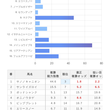
複勝
適正
狙い目
番
馬名
順位
能力指数
複勝オッズ
複勝オッズ
1
サノノキャニオン
44.6
3
1.8
2.2
2
サンライズロイ
15.5
7
5.2
6.5
3
ポッドシャンク
5.1
13
15.7
19.6
4
オニノウタゲ
9.3
9
8.6
10.8
5
ビップブレット
4.8
14
16.7
20.8
6
エリースノー
6.7
11
11.9
14.9