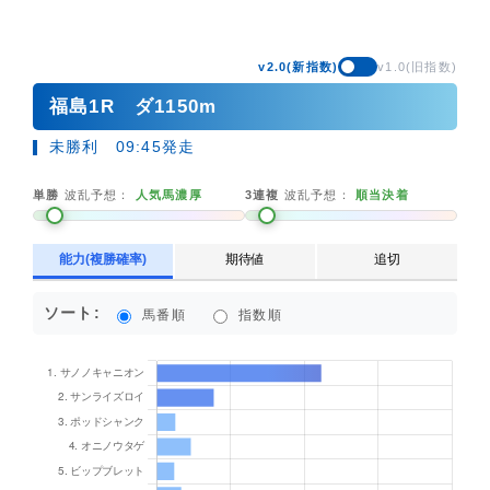
v2.0(新指数)
v1.0(旧指数)
福島1R ダ1150m
未勝利 09:45発走
単勝
波乱予想：
人気馬濃厚
3連複
波乱予想：
順当決着
能力(複勝確率)
期待値
追切
ソート:
馬番順
指数順