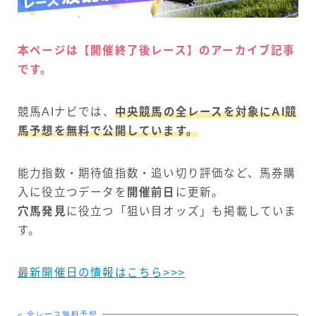
本ページは【開催終了後レース】のアーカイブ記事
です。
競馬AIナビでは、
中央競馬の全レース
を対象に
AI競
馬予想を無料
で公開しています。
能力指数・期待値指数・追い切り評価など、馬券購
入に役立つデータを
開催前日
に更新。
穴馬発見
に役立つ「狙い目オッズ」も掲載していま
す。
最新開催日の情報はこちら>>>
全レース無料予想